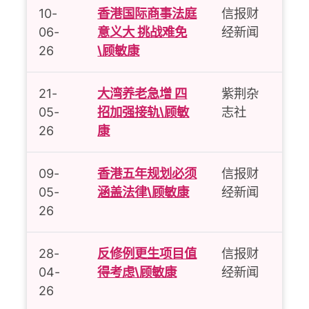
10-
香港国际商事法庭
信报财
06-
意义大 挑战难免
经新闻
26
\顾敏康
21-
大湾养老急增 四
紫荆杂
05-
招加强接轨\顾敏
志社
26
康
09-
香港五年规划必须
信报财
05-
涵盖法律\顾敏康
经新闻
26
28-
反修例更生项目值
信报财
04-
得考虑\
顾敏康
经新闻
26