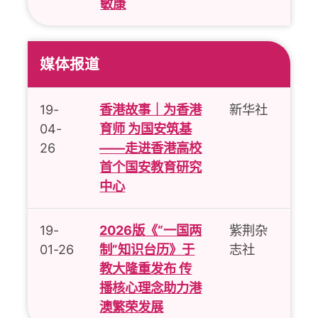
敏康
媒体报道
19-
香港故事｜为香港
新华社
04-
育师 为国安筑基
26
——走进香港高校
首个国安教育研究
中心
19-
2026版《“一国两
紫荆杂
01-26
制”知识台历》于
志社
教大隆重发布 传
播核心理念助力港
澳繁荣发展