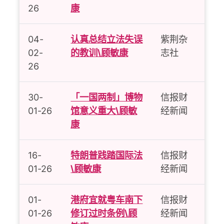
26
康
04-
认真总结立法失误
紫荆杂
02-
的教训\顾敏康
志社
26
30-
「一国两制」博物
信报财
01-26
馆意义重大\顾敏
经新闻
康
16-
特朗普践踏国际法
信报财
01-26
\顾敏康
经新闻
01-
港府宜就粤车南下
信报财
01-26
修订过时条例\顾
经新闻