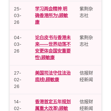
25-
学习两会精神 明
紫荆杂
03-
确香港所为\顾敏
志社
26
康
04-
论白皮书与香港未
紫荆杂
03-
来——世界动荡不
志社
26
安更体会国安重要
性\顾敏康
27-
美国司法守住法治
信报财
02-
底线\顾敏康
经新闻
26
14-
香港首定五年规划
信报财
02-
属重大改革\顾敏
经新闻