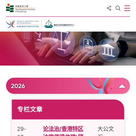
分享到
打
打开搜
主页
最新消息
2026
专栏文章
29-
论法治/香港特区
大公文