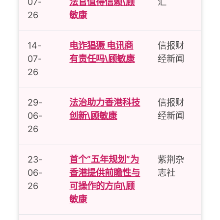
07-
法官值得信赖\顾
汇
26
敏康
14-
电诈猖獗 电讯商
信报财
07-
有责任吗\顾敏康
经新闻
26
29-
法治助力香港科技
信报财
06-
创新\顾敏康
经新闻
26
23-
首个“五年规划”为
紫荆杂
06-
香港提供前瞻性与
志社
26
可操作的方向\顾
敏康