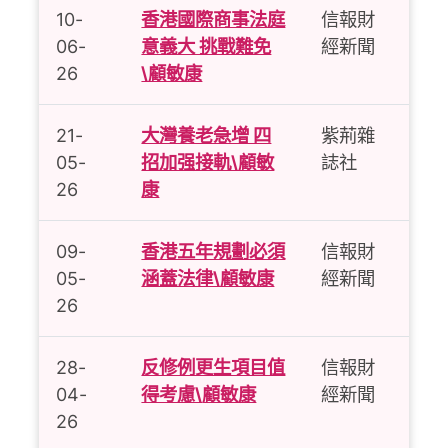
10-
香港國際商事法庭
信報財
06-
意義大 挑戰難免
經新聞
26
\顧敏康
21-
大灣養老急增 四
紫荊雜
05-
招加强接軌\顧敏
誌社
26
康
09-
香港五年規劃必須
信報財
05-
涵蓋法律\顧敏康
經新聞
26
28-
反修例更生項目值
信報財
04-
得考慮\
顧敏康
經新聞
26