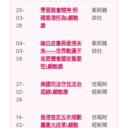
25-
學習兩會精神 明
紫荊雜
03-
確香港所為\顧敏
誌社
26
康
04-
論白皮書與香港未
紫荊雜
03-
來——世界動盪不
誌社
26
安更體會國安重要
性\顧敏康
27-
美國司法守住法治
信報財
02-
底線\顧敏康
經新聞
26
14-
香港首定五年規劃
信報財
02-
屬重大改革\顧敏
經新聞