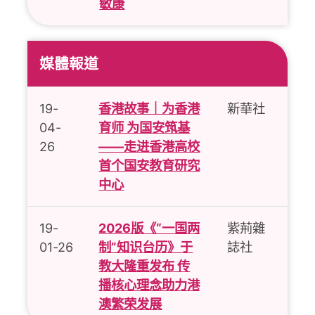
敏康
媒體報道
19-
香港故事｜为香港
新華社
04-
育师 为国安筑基
26
——走进香港高校
首个国安教育研究
中心
19-
2026版《“一国两
紫荊雜
01-26
制”知识台历》于
誌社
教大隆重发布 传
播核心理念助力港
澳繁荣发展