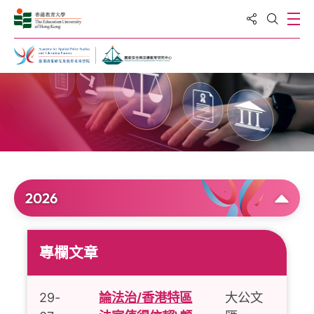
分享到
打
打開搜
主頁
最新消息
2026
專欄文章
29-
論法治/香港特區
大公文