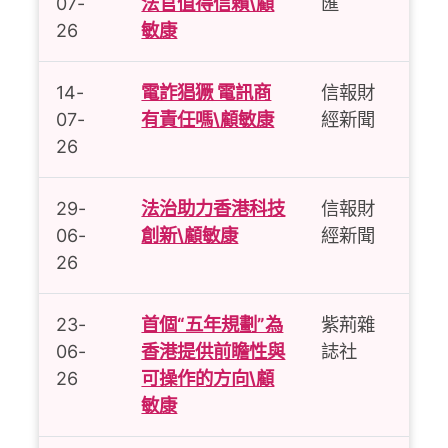
07-
法官值得信賴\顧
匯
26
敏康
14-
電詐猖獗 電訊商
信報財
07-
有責任嗎\顧敏康
經新聞
26
29-
法治助力香港科技
信報財
06-
創新\顧敏康
經新聞
26
23-
首個“五年規劃”為
紫荊雜
06-
香港提供前瞻性與
誌社
26
可操作的方向\顧
敏康