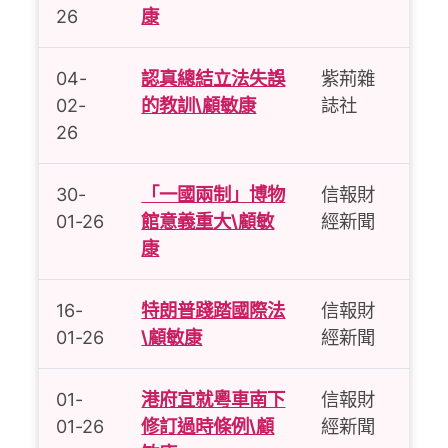
26
康
04-
認真總結立法失誤
紫荊雜
02-
的教訓\顧敏康
誌社
26
30-
「一國兩制」博物
信報財
01-26
館意義重大\顧敏
經新聞
康
16-
特朗普踐踏國際法
信報財
01-26
\顧敏康
經新聞
01-
港府宜就粵車南下
信報財
01-26
修訂過時條例\顧
經新聞