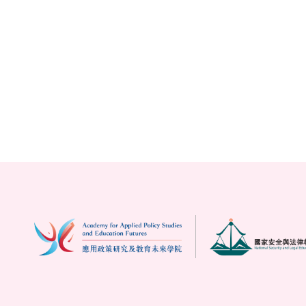
教大專家走進校園 新穎手法推國安教
育
2026年2月3日
顯示第 1 至 8 項結果，共 15 項