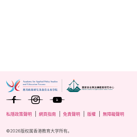
入理解，香港教育大学国家安全与法律教育研究中心于
2026年2月7日在大埔校园举办专题讲座「海洋权益和国
家安全：中美战略竞争背景下的南海局势」。本次讲座吸
新闻详情
引了数码管治法学硕士课程学生及校内多位师生参与，现
场交流气氛热烈，充分反映师生对南海局势、区域安全及
全球治理等议题的高度关注。
本次讲座特别邀请中国南海研究院海洋法律与政策研究所
显示第 1 至 5 项结果，共 16 项
所长、南海战略态势感知项目副主任闫岩博士担任主讲嘉
下
宾。闫博士于英国伦敦政治经济学院取得硕士学位，并于
1
2
3
4
一
香港大学法学院，获法学博士学位，长期从事国际海洋法
页
及南海问题研究，在海洋法律政策、区域海上安全以及相
关国家实践等领域具有丰富的学术成果与政策研究经验。
去
转到页面
私隱政策聲明
網頁指南
免責聲明
版權
無障礙聲明
©2026版权属香港教育大学所有。